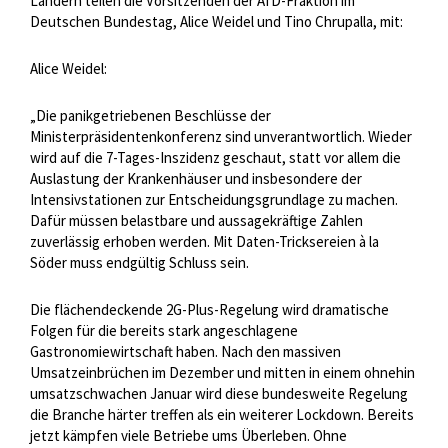
Ländern teilen die Vorsitzenden der AfD-Fraktion im
Deutschen Bundestag, Alice Weidel und Tino Chrupalla, mit:
Alice Weidel:
„Die panikgetriebenen Beschlüsse der
Ministerpräsidentenkonferenz sind unverantwortlich. Wieder
wird auf die 7-Tages-Inszidenz geschaut, statt vor allem die
Auslastung der Krankenhäuser und insbesondere der
Intensivstationen zur Entscheidungsgrundlage zu machen.
Dafür müssen belastbare und aussagekräftige Zahlen
zuverlässig erhoben werden. Mit Daten-Tricksereien à la
Söder muss endgültig Schluss sein.
Die flächendeckende 2G-Plus-Regelung wird dramatische
Folgen für die bereits stark angeschlagene
Gastronomiewirtschaft haben. Nach den massiven
Umsatzeinbrüchen im Dezember und mitten in einem ohnehin
umsatzschwachen Januar wird diese bundesweite Regelung
die Branche härter treffen als ein weiterer Lockdown. Bereits
jetzt kämpfen viele Betriebe ums Überleben. Ohne