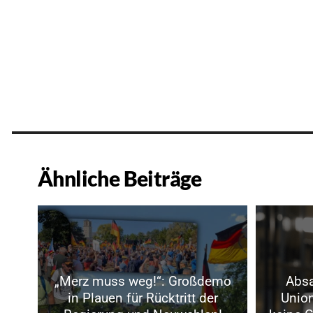
Ähnliche Beiträge
„Merz muss weg!“: Großdemo
Absa
in Plauen für Rücktritt der
Union