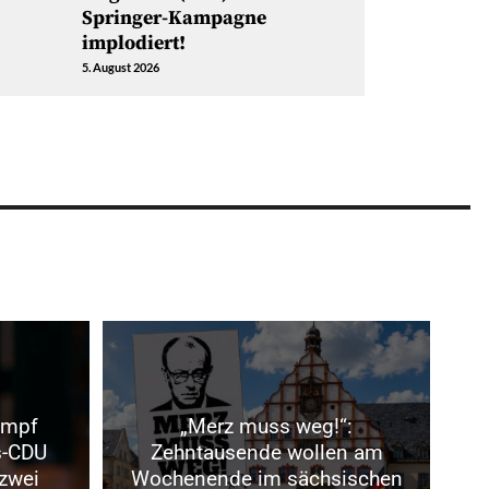
Springer-Kampagne
implodiert!
5. August 2026
ampf
„Merz muss weg!“:
s-CDU
Zehntausende wollen am
 zwei
Wochenende im sächsischen