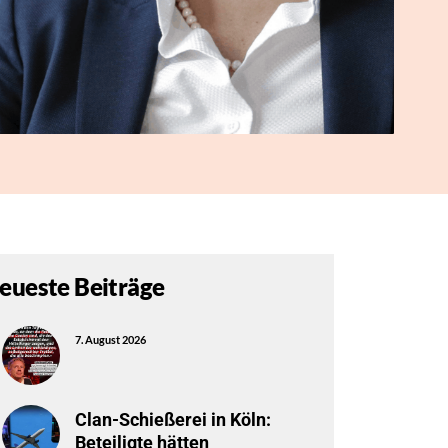
eueste Beiträge
7. August 2026
Clan-Schießerei in Köln:
Beteiligte hätten