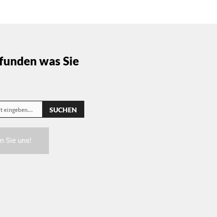
funden was Sie
SUCHEN
rt eingeben…
n Sie uns!