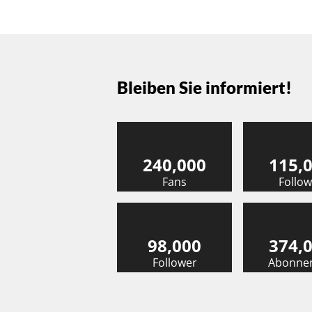
Bleiben Sie informiert!
240,000
115,
Fans
Follow
98,000
374,
Follower
Abonne