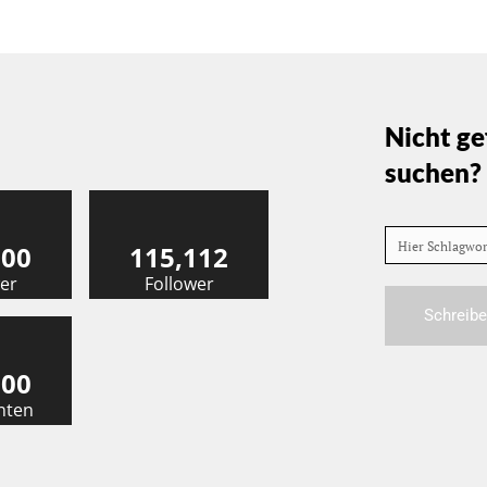
Nicht ge
suchen?
Hier Schlagwo
000
115,112
er
Follower
Schreibe
000
nten