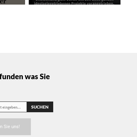
funden was Sie
SUCHEN
rt eingeben…
n Sie uns!