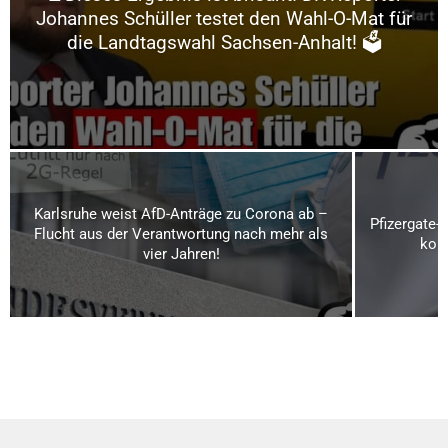
Johannes Schüller testet den Wahl-O-Mat für
die Landtagswahl Sachsen-Anhalt! 🗳️
Karlsruhe weist AfD-Anträge zu Corona ab –
Pfizergate-
Flucht aus der Verantwortung nach mehr als
kom
vier Jahren!