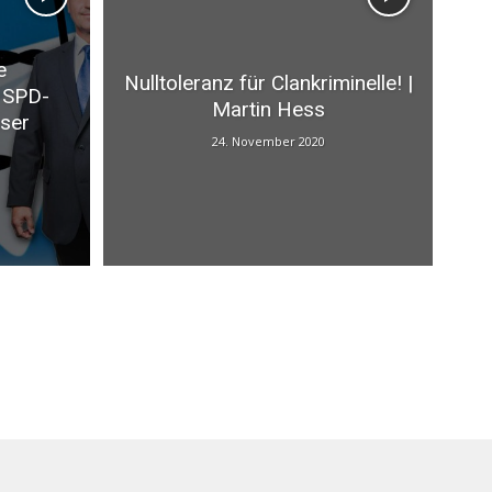
e
Nulltoleranz für Clankriminelle! |
 SPD-
Martin Hess
eser
24. November 2020