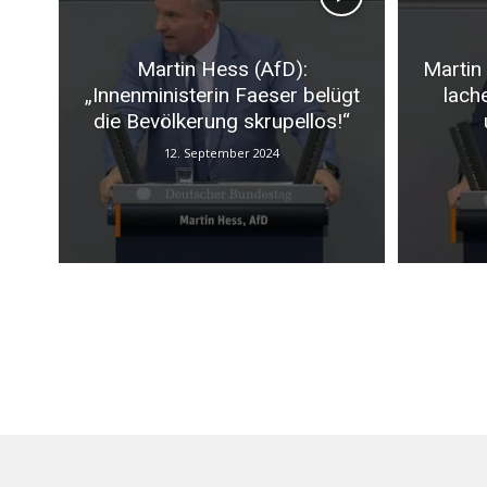
Martin Hess (AfD):
Martin
„Innenministerin Faeser belügt
lach
die Bevölkerung skrupellos!“
12. September 2024