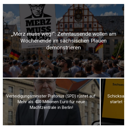
„Merz muss weg!“: Zehntausende wollen am
Wochenende im sächsischen Plauen
demonstrieren
Verteidigungsminister Pistorius (SPD) rüstet auf:
Schicksal
Mehr als 400 Millionen Euro für neue
startet –
Machtzentrale in Berlin!