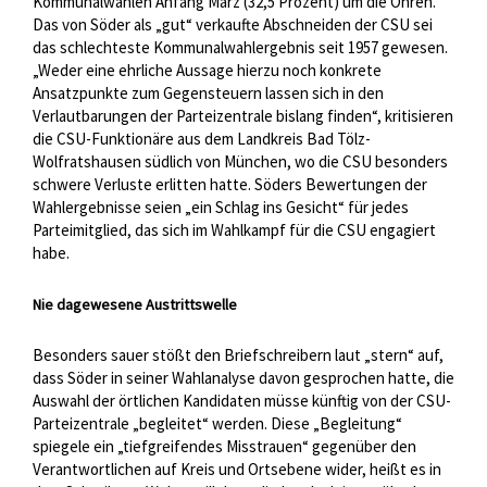
Kommunalwahlen Anfang März (32,5 Prozent) um die Ohren.
Das von Söder als „gut“ verkaufte Abschneiden der CSU sei
das schlechteste Kommunalwahlergebnis seit 1957 gewesen.
„Weder eine ehrliche Aussage hierzu noch konkrete
Ansatzpunkte zum Gegensteuern lassen sich in den
Verlautbarungen der Parteizentrale bislang finden“, kritisieren
die CSU-Funktionäre aus dem Landkreis Bad Tölz-
Wolfratshausen südlich von München, wo die CSU besonders
schwere Verluste erlitten hatte. Söders Bewertungen der
Wahlergebnisse seien „ein Schlag ins Gesicht“ für jedes
Parteimitglied, das sich im Wahlkampf für die CSU engagiert
habe.
Nie dagewesene Austrittswelle
Besonders sauer stößt den Briefschreibern laut „stern“ auf,
dass Söder in seiner Wahlanalyse davon gesprochen hatte, die
Auswahl der örtlichen Kandidaten müsse künftig von der CSU-
Parteizentrale „begleitet“ werden. Diese „Begleitung“
spiegele ein „tiefgreifendes Misstrauen“ gegenüber den
Verantwortlichen auf Kreis und Ortsebene wider, heißt es in