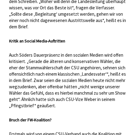
dem Schreiben. „Woher will denn die Landesleitung überhaupt
wissen, was vor Ort das Beste ist“, fragen die Verfasser.
„Sollte diese ‚Begleitung‘ umgesetzt werden, gehen wir von
einer noch nicht dagewesenen Austrittswelle aus“, heißt es in
dem Brief.
Kritik an Social Media-Auftritten
Auch Söders Dauerpräsenz in den sozialen Medien wird offen
kritisiert. „Gerade die älteren und konservativen Wähler, die
eher der Stammwählerschaft der CSU angehören, sehnen sich
offensichtlich nach einem klassischen ‚Landesvater‘“, heißt es
in dem Brief. Zwar seien die sozialen Medien heute nicht mehr
wegzudenken, aber offenbar hätten „nicht wenige unserer
Wähler das Gefühl, dass es hierbei manchmal zu sehr um Show
geht“. Ähnlich hatte sich auch CSU-Vize Weber in seinem
„Pfingstbrief“ geäußert.
Bruch der FW-Koalition?
Erstmals wird von einem CSU-Verband auch die Koalition mit