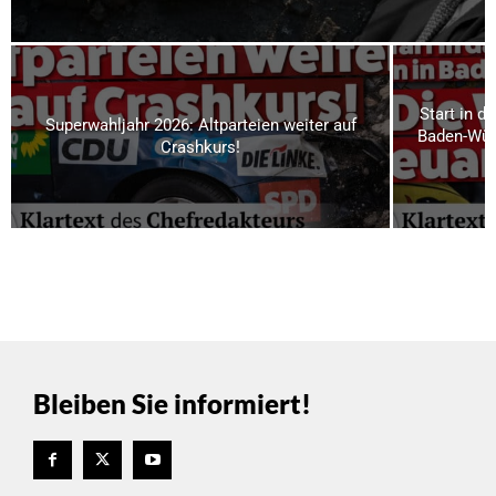
Start in d
Superwahljahr 2026: Altparteien weiter auf
Baden-Wür
Crashkurs!
Bleiben Sie informiert!