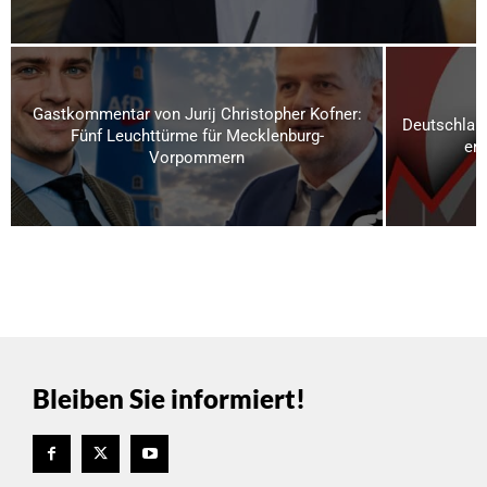
Gastkommentar von Jurij Christopher Kofner:
Deutschland
Fünf Leuchttürme für Mecklenburg-
ern
Vorpommern
Bleiben Sie informiert!