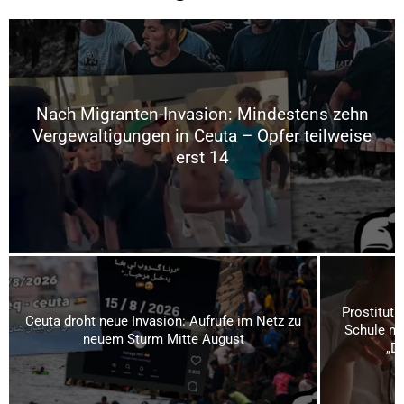
Nach Migranten-Invasion: Mindestens zehn
Vergewaltigungen in Ceuta – Opfer teilweise
erst 14
Prostituti
Ceuta droht neue Invasion: Aufrufe im Netz zu
Schule mi
neuem Sturm Mitte August
„Da