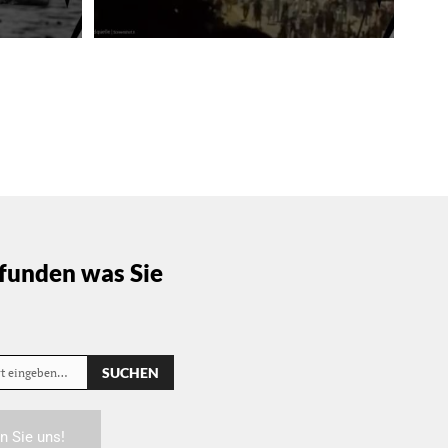
funden was Sie
SUCHEN
rt eingeben…
n Sie uns!