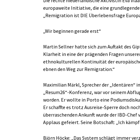
Die rechte niederländische Aktivistin Eva Vla
europaweite Initiative, die eine grundlegende
„Remigration ist DIE Überlebensfrage Europas!
„Wir beginnen gerade erst“
Martin Sellner hatte sich zum Auftakt des Gip
Klarheit in eine der prägenden Fragen unserer 
ethnokulturellen Kontinuität der europäische
ebnen den Weg zur Remigration.“
Maximilian Märkl, Sprecher der „Identären“ i
„Resum26“-Konferenz, war vor seinem Abflug
worden. Er wollte in Porto eine Podiumsdisku
Er schaffte es trotz Ausreise-Sperre doch noc
überraschenden Ankunft wurde der IBD-Chef
Applaus gefeiert. Seine Botschaft: „Ich kämpf
Björn Höcke: „Das System schlägt immer verz