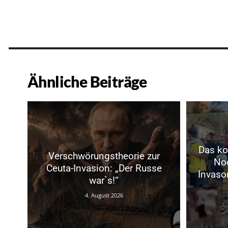
Ähnliche Beiträge
Das ko
Verschwörungstheorie zur
No
Ceuta-Invasion: „Der Russe
Invaso
war`s!“
4. August 2026