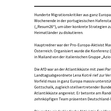
Hunderte Migrationskritiker aus ganz Europa
Wochenende in der portugiesischen Hafensta
(„Resum26“), um über konkrete Strategien zu
Heimatländer zu diskutieren.
Hauptredner war der Pro-Europa-Aktivist Mar
Österreich. Organisiert wurde die Konferenz 
in Mailand von der italienischen Gruppe „Azion
Die AfD war an der Atlantikküste mit zwei Pa
Landtagsabgeordnete Lena Kotré rief zur Ver
Vorfeld muss in ganz Europa massiv unters
Gottschalk, zugleich stellvertretender Bunde
Atlantikküste angereist. Er betonte am Ran
zehnköpfigen Team präsenten Deutschland-Ku