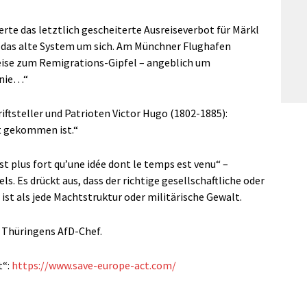
e das letztlich gescheiterte Ausreiseverbot für Märkl
t das alte System um sich. Am Münchner Flughafen
sreise zum Remigrations-Gipfel – angeblich um
onie…“
iftsteller und Patrioten Victor Hugo (1802-1885):
it gekommen ist.“
st plus fort qu’une idée dont le temps est venu“ –
s. Es drückt aus, dass der richtige gesellschaftliche oder
ist als jede Machtstruktur oder militärische Gewalt.
e Thüringens AfD-Chef.
t“:
https://www.save-europe-act.com/