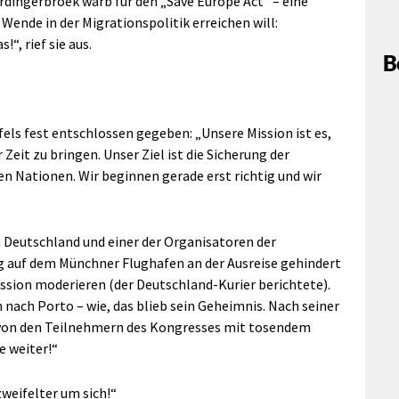
ardingerbroek warb für den „Save Europe Act“ – eine
 Wende in der Migrationspolitik erreichen will:
“, rief sie aus.
B
fels fest entschlossen gegeben: „Unsere Mission ist es,
Zeit zu bringen. Unser Ziel ist die Sicherung der
n Nationen. Wir beginnen gerade erst richtig und wir
n Deutschland und einer der Organisatoren der
 auf dem Münchner Flughafen an der Ausreise gehindert
ssion moderieren (der Deutschland-Kurier berichtete).
h nach Porto – wie, das blieb sein Geheimnis. Nach seiner
 von den Teilnehmern des Kongresses mit tosendem
e weiter!“
weifelter um sich!“