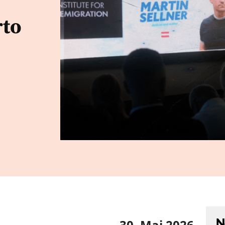
rto
N
30. Mai 2026