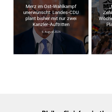
Merz im Ost-Wahlkampf
„
unerwünscht: Landes-CDU
Zeh
plant bisher mit nur zwei
Woche
Kanzler-Auftritten
Pl
6. August 2026