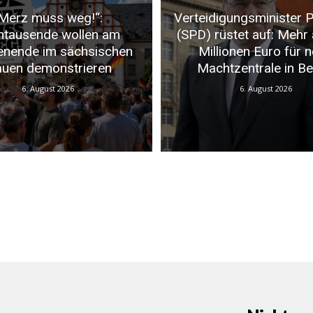
Merz muss weg!“:
Verteidigungsminister P
ntausende wollen am
(SPD) rüstet auf: Mehr 
nende im sächsischen
Millionen Euro für 
auen demonstrieren
Machtzentrale in Ber
6. August 2026
6. August 2026