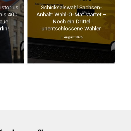
istorius
Schicksalswahl Sachsen-
als 400
Anhalt: Wahl-O-Mat startet –
neue
Noch ein Drittel
lin!
unentschlossene Wähler
5. August 2026