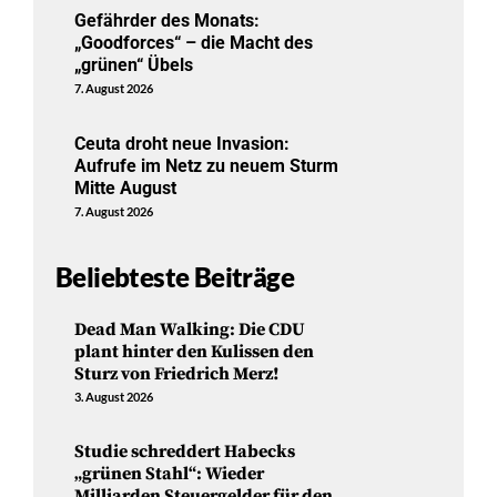
Gefährder des Monats:
„Goodforces“ – die Macht des
„grünen“ Übels
7. August 2026
Ceuta droht neue Invasion:
Aufrufe im Netz zu neuem Sturm
Mitte August
7. August 2026
Beliebteste Beiträge
Dead Man Walking: Die CDU
plant hinter den Kulissen den
Sturz von Friedrich Merz!
3. August 2026
Studie schreddert Habecks
„grünen Stahl“: Wieder
Milliarden Steuergelder für den