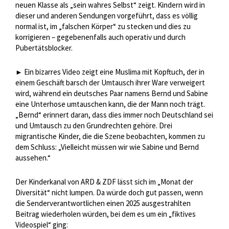
neuen Klasse als „sein wahres Selbst“ zeigt. Kindern wird in
dieser und anderen Sendungen vorgeführt, dass es völlig
normal ist, im „falschen Körper“ zu stecken und dies zu
korrigieren – gegebenenfalls auch operativ und durch
Pubertätsblocker.
Ein bizarres Video zeigt eine Muslima mit Kopftuch, der in
►
einem Geschäft barsch der Umtausch ihrer Ware verweigert
wird, während ein deutsches Paar namens Bernd und Sabine
eine Unterhose umtauschen kann, die der Mann noch trägt.
„Bernd“ erinnert daran, dass dies immer noch Deutschland sei
und Umtausch zu den Grundrechten gehöre. Drei
migrantische Kinder, die die Szene beobachten, kommen zu
dem Schluss: „Vielleicht müssen wir wie Sabine und Bernd
aussehen.“
Der Kinderkanal von ARD & ZDF lässt sich im „Monat der
Diversität“ nicht lumpen. Da würde doch gut passen, wenn
die Senderverantwortlichen einen 2025 ausgestrahlten
Beitrag wiederholen würden, bei dem es um ein „fiktives
Videospiel“ ging: