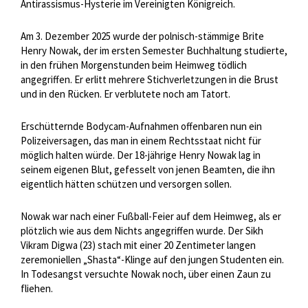
Antirassismus-Hysterie im Vereinigten Königreich.
Am 3. Dezember 2025 wurde der polnisch-stämmige Brite
Henry Nowak, der im ersten Semester Buchhaltung studierte,
in den frühen Morgenstunden beim Heimweg tödlich
angegriffen. Er erlitt mehrere Stichverletzungen in die Brust
und in den Rücken. Er verblutete noch am Tatort.
Erschütternde Bodycam-Aufnahmen offenbaren nun ein
Polizeiversagen, das man in einem Rechtsstaat nicht für
möglich halten würde. Der 18-jährige Henry Nowak lag in
seinem eigenen Blut, gefesselt von jenen Beamten, die ihn
eigentlich hätten schützen und versorgen sollen.
Nowak war nach einer Fußball-Feier auf dem Heimweg, als er
plötzlich wie aus dem Nichts angegriffen wurde. Der Sikh
Vikram Digwa (23) stach mit einer 20 Zentimeter langen
zeremoniellen „Shasta“-Klinge auf den jungen Studenten ein.
In Todesangst versuchte Nowak noch, über einen Zaun zu
fliehen.