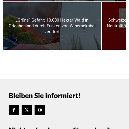
„Grüne“ Gefahr: 10.000 Hektar Wald in
Schweizer 
Griechenland durch Funken von Windradkabel
Neutralität
zerstört
Bleiben Sie informiert!