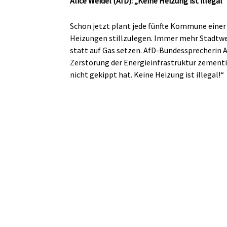
Alice Weidel (AfD): „Keine Heizung ist illegal“
Schon jetzt plant jede fünfte Kommune einer
Heizungen stillzulegen. Immer mehr Stadtw
statt auf Gas setzen. AfD-Bundessprecherin Al
Zerstörung der Energieinfrastruktur zemen
nicht gekippt hat. Keine Heizung ist illegal!“