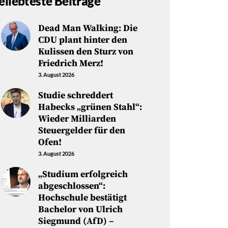
eliebteste Beiträge
Dead Man Walking: Die
CDU plant hinter den
Kulissen den Sturz von
Friedrich Merz!
3. August 2026
Studie schreddert
Habecks „grünen Stahl“:
Wieder Milliarden
Steuergelder für den
Ofen!
3. August 2026
„Studium erfolgreich
abgeschlossen“:
Hochschule bestätigt
Bachelor von Ulrich
Siegmund (AfD) –