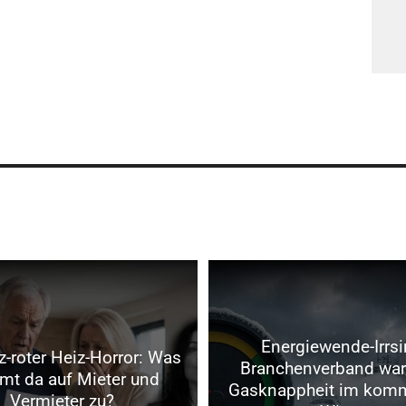
Energiewende-Irrsi
-roter Heiz-Horror: Was
Branchenverband war
t da auf Mieter und
Gasknappheit im kom
Vermieter zu?