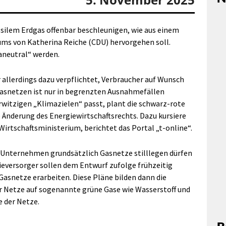
ssilem Erdgas offenbar beschleunigen, wie aus einem
ms von Katherina Reiche (CDU) hervorgehen soll.
aneutral“ werden.
allerdings dazu verpflichtet, Verbraucher auf Wunsch
 Gasnetzen ist nur in begrenzten Ausnahmefällen
rwitzigen „Klimazielen“ passt, plant die schwarz-rote
 Änderung des Energiewirtschaftsrechts. Dazu kursiere
irtschaftsministerium, berichtet das Portal „t-online“.
nternehmen grundsätzlich Gasnetze stilllegen dürfen
eversorger sollen dem Entwurf zufolge frühzeitig
asnetze erarbeiten. Diese Pläne bilden dann die
r Netze auf sogenannte grüne Gase wie Wasserstoff und
 der Netze.