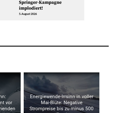
Springer-Kampagne
implodiert!
5. August 2026
nn:
Energiewende-Irrsinn in voller
nt vor
Mai-Blüte: Negative
menden
Strompreise bis zu minus 500