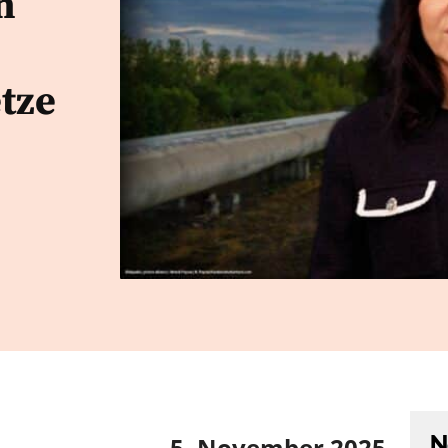
n
tze
N
5. November 2025