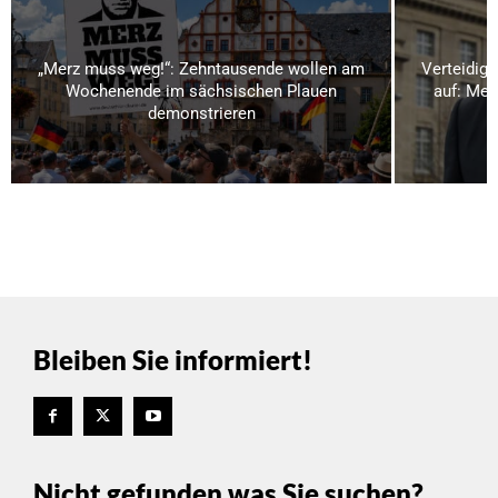
„Merz muss weg!“: Zehntausende wollen am
Verteidigu
Wochenende im sächsischen Plauen
auf: Meh
demonstrieren
Bleiben Sie informiert!
Nicht gefunden was Sie suchen?