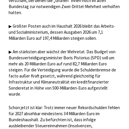
verschafft, bei denen die „Grünen“ ihnen noch im alten
Bundestag zur notwendigen Zwei-Drittel-Mehrheit verholfen
hatten.
Größter Posten auch im Haushalt 2026 bleibt das Arbeits-
▶
und Sozialministerium, dessen Ausgaben 2026 um 7,1
Milliarden Euro auf 197,4 Milliarden steigen sollen.
Am stärksten aber wächst der Wehretat. Das Budget von
▶
Bundesverteidigungsminister Boris Pistorius (SPD) soll um
mehr als 20 Milliarden Euro auf rund 82,7 Milliarden Euro
steigen. Für die Verteidigung wurde die Schuldenbremse de
facto außer Kraft gesetzt, während gleichzeitig für
Infrastruktur und Klimaneutralität ein kreditfinanzierter
Sonderetat in Höhe von 500-Milliarden-Euro aufgestellt
wurde.
Schon jetzt ist klar: Trotz immer neuer Rekordschulden fehlen
für 2027 absehbar mindestens 34 Milliarden Euro im
Bundeshaushalt. Zu befürchten ist, dass infolge
ausbleibender Steuereinnahmen (Insolvenzen,