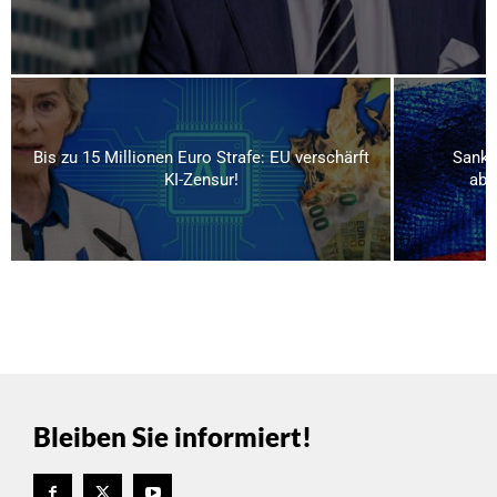
Bis zu 15 Millionen Euro Strafe: EU verschärft
Sankti
KI-Zensur!
abg
Bleiben Sie informiert!