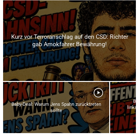
Kurz vor Terroranschlag auf den CSD: Richter
gab Amokfahrer Bewährung!
Br
Baby-Deal: Warum Jens Spahn zurücktreten
links
sollte