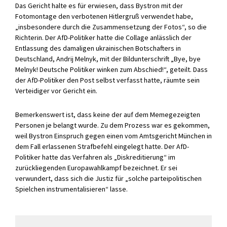
Das Gericht halte es für erwiesen, dass
Bystron
mit der
Fotomontage den verbotenen Hitlergruß verwendet habe,
„insbesondere durch die Zusammensetzung der Fotos“, so die
Richterin. Der AfD-Politiker hatte die Collage anlässlich der
Entlassung des damaligen ukrainischen Botschafters in
Deutschland, Andrij
Melnyk
, mit der Bildunterschrift „Bye, bye
Melnyk
! Deutsche Politiker winken zum Abschied!“, geteilt. Dass
der AfD-Politiker
den
Post selbst verfasst hatte, räumte sein
Verteidiger vor Gericht ein.
Bemerkenswert ist, dass keine der auf dem
Meme
gezeigten
Personen je belangt wurde. Zu dem Prozess war es gekommen,
weil
Bystron
Einspruch gegen einen vom Amtsgericht München in
dem Fall erlassenen
Stra
fbefehl eingelegt hatte. Der AfD-
Politiker
hatte das Verfahren als „Diskreditierung“ im
zurückliegenden Europawahlkampf bezeichnet. Er sei
verwundert, dass sich die Justiz für „solche parteipolitischen
Spielchen inst
rumentalisieren“ lasse.