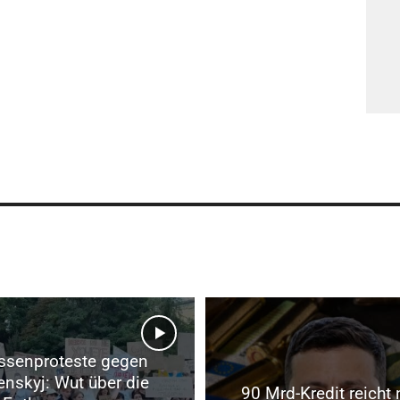
senproteste gegen
enskyj: Wut über die
90 Mrd-Kredit reicht 