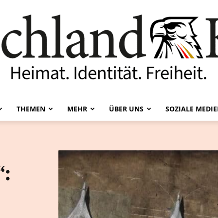
THEMEN
MEHR
ÜBER UNS
SOZIALE MEDI
Deutschland-
“:
Kurier