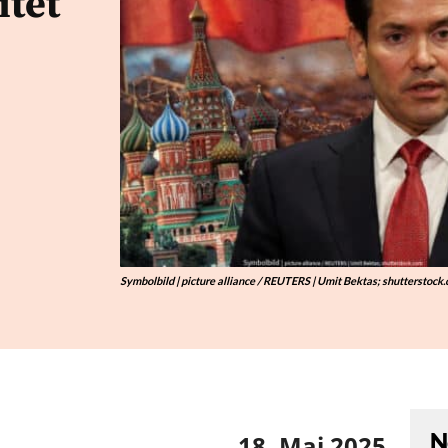
itet
Symbolbild | picture alliance / REUTERS | Umit Bektas; shutterstock
N
18. Mai 2025