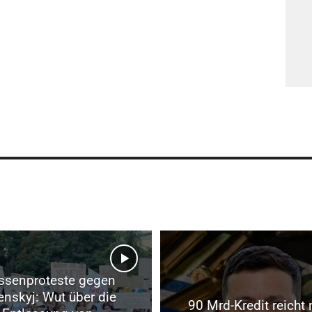
senproteste gegen
enskyj: Wut über die
90 Mrd-Kredit reicht 