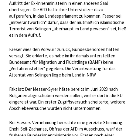
Auftritt der Ex-Innenministerin in einen anderen Saal
übertragen. Die AfD hatte ihre Unterstützer dazu
aufgerufen, in das Landesparlament zu kommen. Faeser sei
„mitverantwortlich“ dafür, dass der mutmaßlich islamistische
Terrorist von Solingen „überhaupt im Land gewesen“ sei, hieß
es in dem Aufruf.
Faeser wies den Vorwurf zurück, Bundesbehörden hätten
versagt. Sie erklärte, es habe im ihr damals unterstellten
Bundesamt für Migration und Flüchtlinge (BAMF) keine
„Verfahrensfehler“ gegeben. Die Verantwortung für das
Attentat von Solingen liege beim Land in NRW.
Fakt ist: Der Messer-Syrer hätte bereits im Juni 2023 nach
Bulgarien abgeschoben werden sollen, weil er dort in die EU
eingereist war. Ein erster Zugriffsversuch scheiterte, weitere
Abschiebeversuche wurden nicht unternommen.
Bei Faesers Vernehmung herrschte eine gereizte Stimmung.
Enxhi Seli-Zacharias, Obfrau der AfD im Ausschuss, warf der
früheren Bundesinnenministerin vor, Fragen nach einer