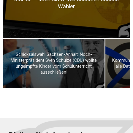
Wähler
Schicksalswahl Sachsen-Anhalt: Noch-
Ministerpräsident Sven Schulze (CDU) wollte
Kommunalw
ungeimpfte Kinder vom Schulunterricht
alle Dat
ausschließen!