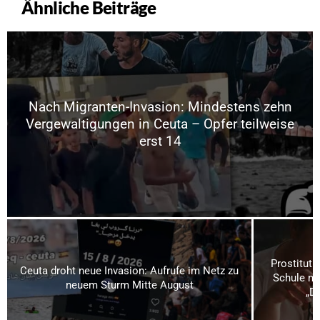
Ähnliche Beiträge
Nach Migranten-Invasion: Mindestens zehn
Vergewaltigungen in Ceuta – Opfer teilweise
erst 14
Prostituti
Ceuta droht neue Invasion: Aufrufe im Netz zu
Schule mi
neuem Sturm Mitte August
„Da