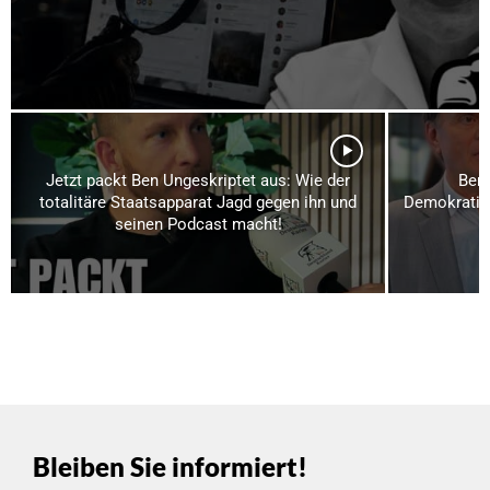
Jetzt packt Ben Ungeskriptet aus: Wie der
Ber
totalitäre Staatsapparat Jagd gegen ihn und
Demokratiek
seinen Podcast macht!
Bleiben Sie informiert!