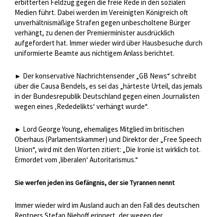
erbitterten Feldzug gegen die freie Rede in den sozialen
Medien führt. Dabei werden im Vereinigten Königreich oft
unverhältnismäßige Strafen gegen unbescholtene Bürger
verhängt, zu denen der Premierminister ausdrücklich
aufgefordert hat. Immer wieder wird über Hausbesuche durch
uniformierte Beamte aus nichtigem Anlass berichtet.
Der konservative Nachrichtensender „GB News“ schreibt
►
über die Causa Bendels, es sei das „härteste Urteil, das jemals
in der Bundesrepublik Deutschland gegen einen Journalisten
wegen eines ‚Rededelikts‘ verhängt wurde“.
Lord George Young, ehemaliges Mitglied im britischen
►
Oberhaus (Parlamentskammer) und Direktor der „Free Speech
Union“, wird mit den Worten zitiert: „Die Ironie ist wirklich tot.
Ermordet vom ‚liberalen‘ Autoritarismus.“
Sie werfen jeden ins Gefängnis, der sie Tyrannen nennt
Immer wieder wird im Ausland auch an den Fall des deutschen
Rentners Stefan Niehoff erinnert, der wegen der