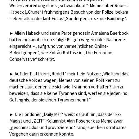
Weiterverbreitung eines „Schwachkopf“-Memes über Robert
Habeck („Grüne“) frühmorgens Besuch von der Polizei bekam
– ebenfalls in der laut Focus „Sondergerichtszone Bamberg“.
Allein Habeck und seine Parteigenossin Annalena Baerbock
►
hätten bekanntlich unzählige Klagen wegen übler Nachrede
eingereicht – „aufgrund von vermeintlichen Online-
Beleidigungen“, wie Zoltán Kottász in „The European
Conservative“ schreibt.
Auf der Plattform „Reddit“ meint ein Nutzer: „Wie kann das
►
deutsche Volk es wagen, Memes von seinen Politikern zu
machen, laut denen sie sich wie Tyrannen verhalten? Um zu
beweisen, dass sie keine Tyrannen sind, werfen sie jeden ins
Gefängnis, der sie einen Tyrannen nennt.“
Die Londoner „Daily Mail“ weist darauf hin, dass der Ex-
►
Maoist und „ZEIT“-Kolumnist Alan Posener das Meme zwar
„geschmacklos und provozierend“ fand, aber kein strafbares
Vergehen darin erkennen konnte.