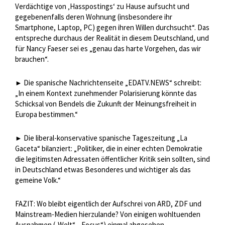
Verdächtige von ‚Hasspostings‘ zu Hause aufsucht und
gegebenenfalls deren Wohnung (insbesondere ihr
Smartphone, Laptop, PC) gegen ihren Willen durchsucht“. Das
entspreche durchaus der Realität in diesem Deutschland, und
für Nancy Faeser sei es „genau das harte Vorgehen, das wir
brauchen“.
Die spanische Nachrichtenseite „EDATV.NEWS“ schreibt:
►
„In einem Kontext zunehmender Polarisierung könnte das
Schicksal von Bendels die Zukunft der Meinungsfreiheit in
Europa bestimmen.“
Die liberal-konservative spanische Tageszeitung „La
►
Gaceta“ bilanziert: „Politiker, die in einer echten Demokratie
die legitimsten Adressaten öffentlicher Kritik sein sollten, sind
in Deutschland etwas Besonderes und wichtiger als das
gemeine Volk.“
FAZIT: Wo bleibt eigentlich der Aufschrei von ARD, ZDF und
Mainstream-Medien hierzulande? Von einigen wohltuenden
Ausnahmen („Welt“, „Focus“) einmal abgesehen…