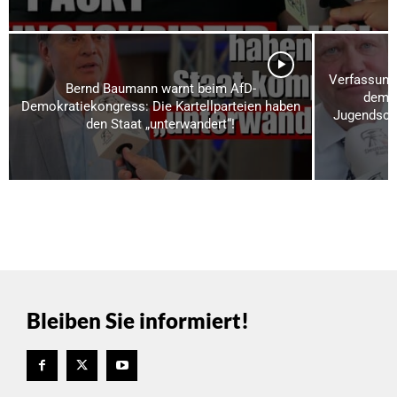
Verfassungs
Bernd Baumann warnt beim AfD-
dem A
Demokratiekongress: Die Kartellparteien haben
Jugendschu
den Staat „unterwandert“!
Bleiben Sie informiert!