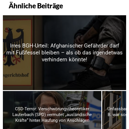
Ähnliche Beiträge
Irres BGH-Urteil: Afghanischer Gefährder darf
mit Fußfessel bleiben – als ob das irgendetwas
verhindern könnte!
CSD-Terror: Verschwörungstheoretiker
Unfassbare
Lauterbach (SPD) vermutet „ausländische
B. war soga
Kräfte“ hinter Häufung von Anschlägen