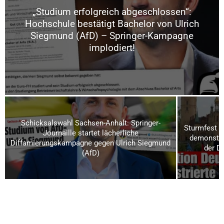
„Studium erfolgreich abgeschlossen“:
Hochschule bestätigt Bachelor von Ulrich
Siegmund (AfD) – Springer-Kampagne
implodiert!
Schicksalswahl Sachsen-Anhalt: Springer-
Sturmfest u
Journaille startet lächerliche
demonstrie
Diffamierungskampagne gegen Ulrich Siegmund
der D
(AfD)