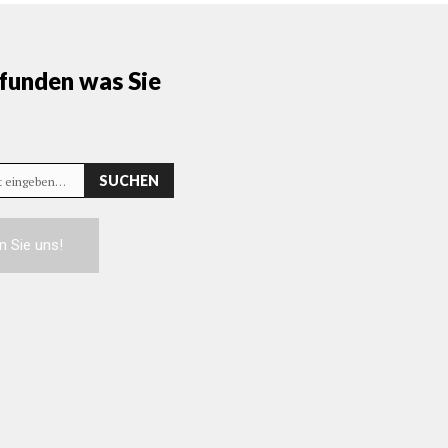
funden was Sie
SUCHEN
rt eingeben…
n Sie uns!