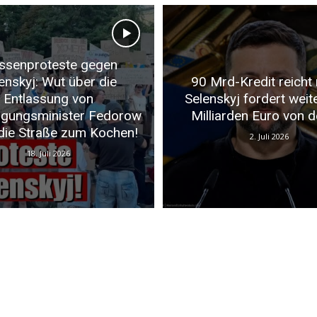
senproteste gegen
enskyj: Wut über die
90 Mrd-Kredit reicht 
Entlassung von
Selenskyj fordert weit
igungsminister Fedorow
Milliarden Euro von d
 die Straße zum Kochen!
2. Juli 2026
18. Juli 2026