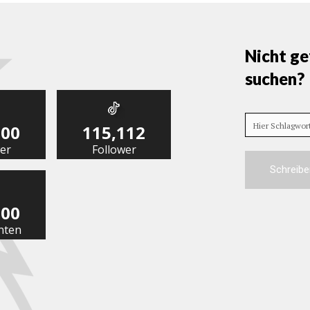
Nicht ge
suchen?
Hier Schlagwo
000
115,112
er
Follower
Schreibe
000
nten