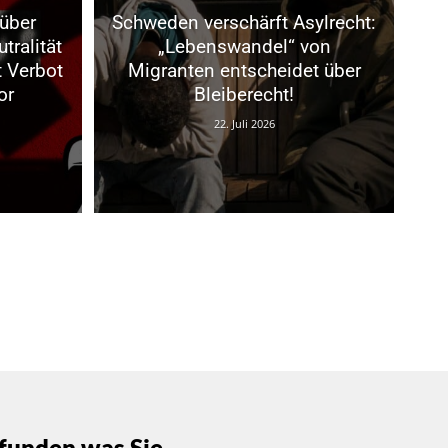
über
Schweden verschärft Asylrecht:
tralität
„Lebenswandel“ von
t Verbot
Migranten entscheidet über
or
Bleiberecht!
22. Juli 2026
funden was Sie