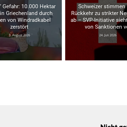
“ Gefahr: 10.000 Hektar
Schweizer stimmen 
in Griechenland durch
Rückkehr zu strikter Neu
en von Windradkabel
ab – SVP-Initiative sieh
zerstört
von Sanktionen v
3. August 2026
24. Juli 2026
Nicht ge