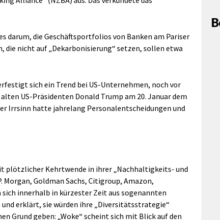
king Alliance“ (NZBA) aus. Das verkündete das
B
s darum, die Geschäftsportfolios von Banken am Pariser
ie nicht auf „Dekarbonisierung“ setzen, sollen etwa
erfestigt sich ein Trend bei US-Unternehmen, noch vor
d alten US-Präsidenten Donald Trump am 20. Januar dem
er Irrsinn hatte jahrelang Personalentscheidungen und
 plötzlicher Kehrtwende in ihrer „Nachhaltigkeits- und
J.P. Morgan, Goldman Sachs, Citigroup, Amazon,
n sich innerhalb in kürzester Zeit aus sogenannten
 erklärt, sie würden ihre „Diversitätsstrategie“
nen Grund geben: „Woke“ scheint sich mit Blick auf den