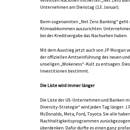
Vereinten Nationen initiierten „Net Zero Ban
Unternehmen am Dienstag (13. Januar).
Beim sogenannten „Net Zero Banking“ geht e
Klimaabkommen auszurichten. Unternehmen, d
bei der Kreditvergabe das Nachsehen haben.
Mit dem Ausstieg jetzt auch von JP Morgan v
der offiziellen Amtseinführung des neuen un
unseligen „Wokeness“-Kult zu entsagen. Dies
Investitionen bestimmt.
Die Liste wird immer länger
Die Liste der US-Unternehmen und Banken mit
Diversity-Strategie“ wird jeden Tag länger: 
McDonalds, Meta, Ford, Toyota. Sie alle habe
Nachhaltigkeitsprogrammen zurückgezogen und
überdenken. Dafür dürfte es einen ganz profa