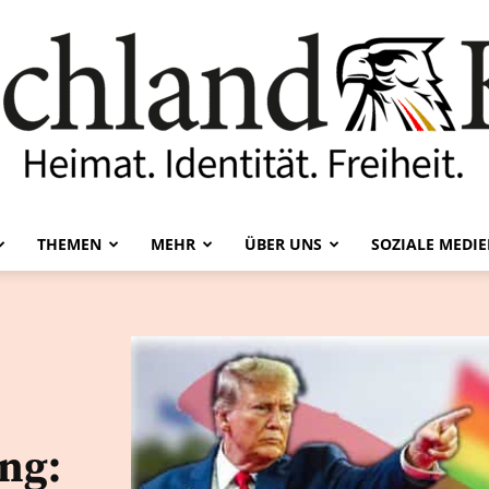
THEMEN
MEHR
ÜBER UNS
SOZIALE MEDI
Deutschland-
Kurier
ng: