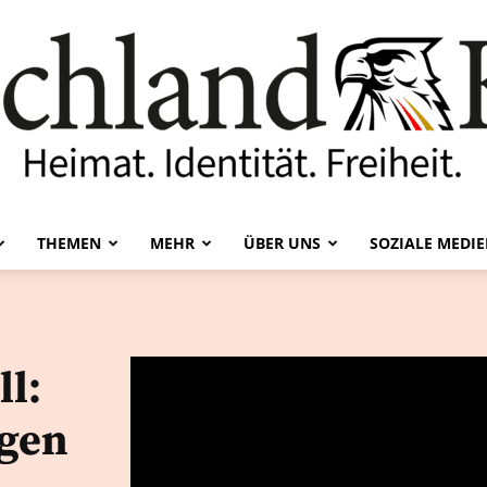
THEMEN
MEHR
ÜBER UNS
SOZIALE MEDI
Deutschland-
ll:
egen
Kurier