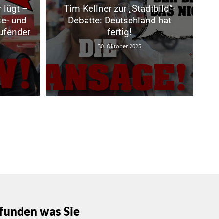
 lügt –
Tim Kellner zur „Stadtbild“-
se- und
Debatte: Deutschland hat
aufender
fertig!
30. Oktober 2025
funden was Sie