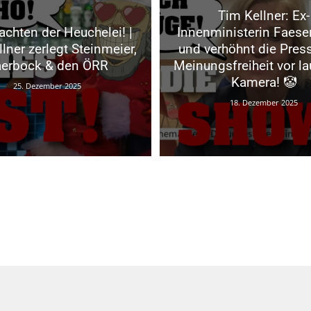
Tim Kellner: Ex-
chten der Heuchelei! |
Innenministerin Faeser
lner zerlegt Steinmeier,
und verhöhnt die Pres
erbock & den ÖRR
Meinungsfreiheit vor l
Kamera! 🤡
25. Dezember 2025
18. Dezember 2025