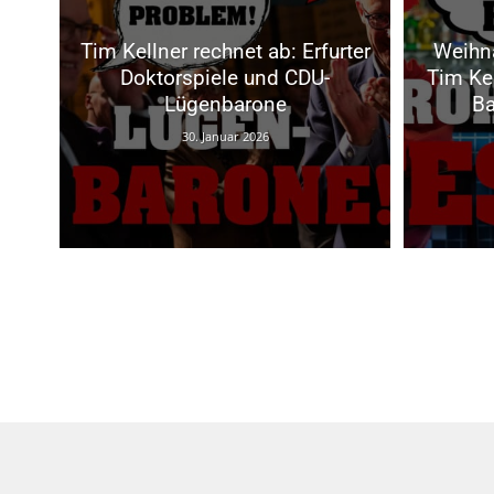
Tim Kellner rechnet ab: Erfurter
Weihna
Doktorspiele und CDU-
Tim Kel
Lügenbarone
Ba
30. Januar 2026