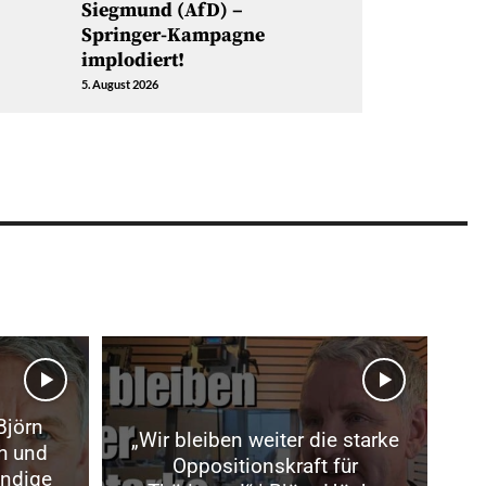
Siegmund (AfD) –
Springer-Kampagne
implodiert!
5. August 2026
Björn
„Wir bleiben weiter die starke
h und
Oppositionskraft für
ündige