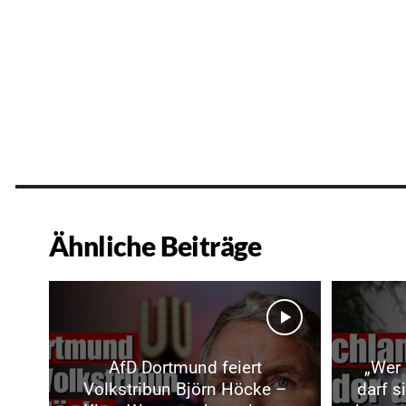
Ähnliche Beiträge
AfD Dortmund feiert
„Wer 
Volkstribun Björn Höcke –
darf s