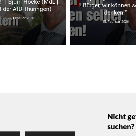
!“ | Björn Höcke (MdL |
Bürger, wir können s
f der AfD-Thüringen)
denken!“
22. Februar 2026
15. Februar 2026
Nicht ge
suchen?