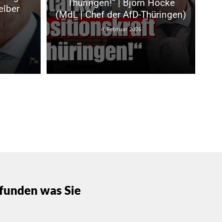
Thüringen!“ | Björn Höcke
elber
(MdL | Chef der AfD-Thüringen)
4. Februar 2026
funden was Sie