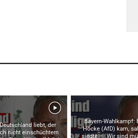
Bayern-Wahlkampf: 
Deutschland liebt, der
Höcke (AfD) kam, sa
ich nicht einschüchtern
siegte – „Wir sind m