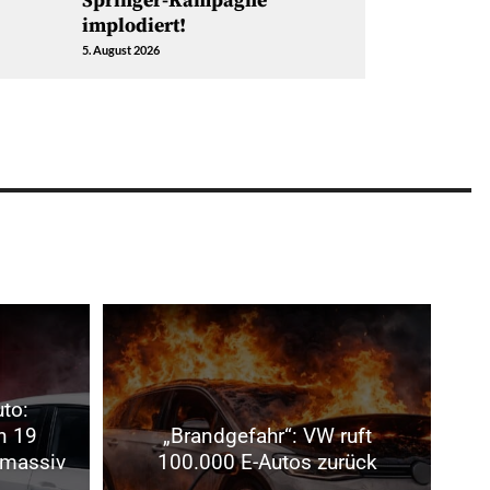
Springer-Kampagne
implodiert!
5. August 2026
uto:
n 19
„Brandgefahr“: VW ruft
 massiv
100.000 E-Autos zurück