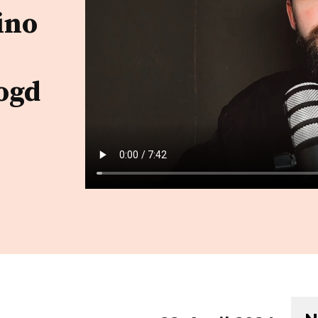
ino
ogd