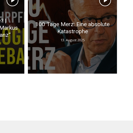
? |
100 Tage Merz: Eine absolute
 Markus
Katastrophe
anz“
13. August 2025