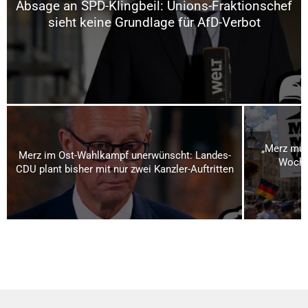
Absage an SPD-Klingbeil: Unions-Fraktionschef
sieht keine Grundlage für AfD-Verbot
„Merz mus
Merz im Ost-Wahlkampf unerwünscht: Landes-
Woche
CDU plant bisher mit nur zwei Kanzler-Auftritten