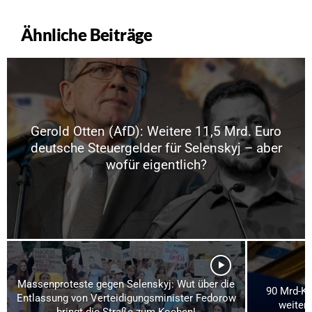
Ähnliche Beiträge
Gerold Otten (AfD): Weitere 11,5 Mrd. Euro
deutsche Steuergelder für Selenskyj – aber
wofür eigentlich?
Massenproteste gegen Selenskyj: Wut über die
90 Mrd-Kre
Entlassung von Verteidigungsminister Fedorow
weitere