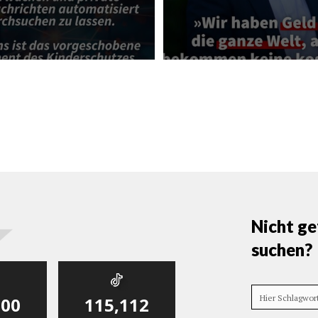
Nicht ge
suchen?
Hier Schlagwo
000
115,112