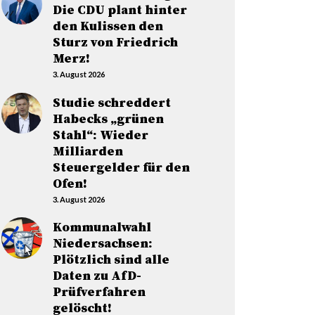
Die CDU plant hinter
den Kulissen den
Sturz von Friedrich
Merz!
3. August 2026
Studie schreddert
Habecks „grünen
Stahl“: Wieder
Milliarden
Steuergelder für den
Ofen!
3. August 2026
Kommunalwahl
Niedersachsen:
Plötzlich sind alle
Daten zu AfD-
Prüfverfahren
gelöscht!