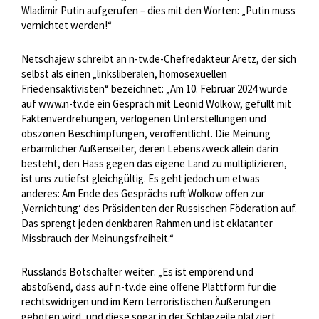
Wladimir Putin aufgerufen – dies mit den Worten: „Putin muss
vernichtet werden!“
Netschajew schreibt an n-tv.de-Chefredakteur Aretz, der sich
selbst als einen „linksliberalen, homosexuellen
Friedensaktivisten“ bezeichnet: „Am 10. Februar 2024 wurde
auf www.n-tv.de ein Gespräch mit Leonid Wolkow, gefüllt mit
Faktenverdrehungen, verlogenen Unterstellungen und
obszönen Beschimpfungen, veröffentlicht. Die Meinung
erbärmlicher Außenseiter, deren Lebenszweck allein darin
besteht, den Hass gegen das eigene Land zu multiplizieren,
ist uns zutiefst gleichgültig. Es geht jedoch um etwas
anderes: Am Ende des Gesprächs ruft Wolkow offen zur
‚Vernichtung‘ des Präsidenten der Russischen Föderation auf.
Das sprengt jeden denkbaren Rahmen und ist eklatanter
Missbrauch der Meinungsfreiheit.“
Russlands Botschafter weiter: „Es ist empörend und
abstoßend, dass auf n-tv.de eine offene Plattform für die
rechtswidrigen und im Kern terroristischen Äußerungen
geboten wird, und diese sogar in der Schlagzeile platziert