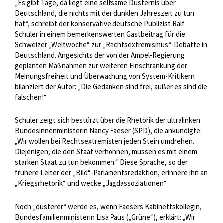
„Es gibt Tage, da liegt eine seltsame Düsternis über
Deutschland, die nichts mit der dunklen Jahreszeit zu tun
hat“, schreibt der konservative deutsche Publizist Ralf
Schuler in einem bemerkenswerten Gastbeitrag für die
Schweizer „Weltwoche“ zur „Rechtsextremismus“-Debatte in
Deutschland. Angesichts der von der Ampel-Regierung
geplanten Maßnahmen zur weiteren Einschränkung der
Meinungsfreiheit und Überwachung von System-Kritikern
bilanziert der Autor: „Die Gedanken sind frei, außer es sind die
falschen!“
Schuler zeigt sich bestürzt über die Rhetorik der ultralinken
Bundesinnenministerin Nancy Faeser (SPD), die ankündigte:
„Wir wollen bei Rechtsextremisten jeden Stein umdrehen.
Diejenigen, die den Staat verhöhnen, müssen es mit einem
starken Staat zu tun bekommen.“ Diese Sprache, so der
frühere Leiter der „Bild“-Parlamentsredaktion, erinnere ihn an
„Kriegsrhetorik“ und wecke „Jagdassoziationen“.
Noch „düsterer“ werde es, wenn Faesers Kabinettskollegin,
Bundesfamilienministerin Lisa Paus („Grüne“), erklärt: „Wir