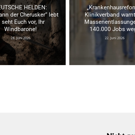
EUTSCHE HELDEN:
„Krankenhausrefor
nn der Cherusker“ lebt
Klinikverband warnt
 seht Euch vor, Ihr
Massenentlassung
Windbarone!
140.000 Jobs we
28. Juni 2026
22. Juni 2026