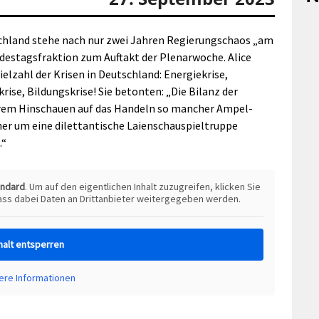
chland stehe nach nur zwei Jahren Regierungschaos „am
ndestagsfraktion zum Auftakt der Plenarwoche. Alice
ielzahl der Krisen in Deutschland: Energiekrise,
rise, Bildungskrise! Sie betonten: „Die Bilanz der
erem Hinschauen auf das Handeln so mancher Ampel-
eher um eine dilettantische Laienschauspieltruppe
.“
andard
. Um auf den eigentlichen Inhalt zuzugreifen, klicken Sie
dass dabei Daten an Drittanbieter weitergegeben werden.
halt entsperren
ere Informationen