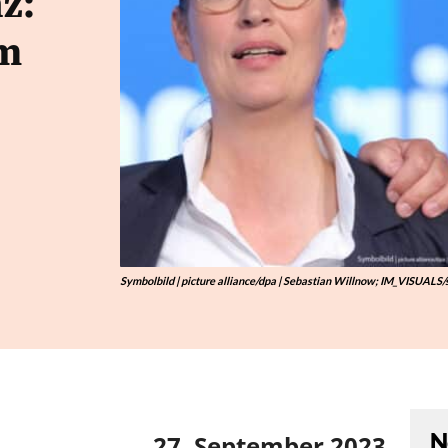
z:
am
Symbolbild | picture alliance/dpa | Sebastian Willnow; IM_VISUALS/
N
27. September 2023