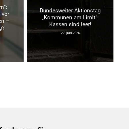
m“:
Bundesweiter Aktionstag
 vor
„Kommunen am Limit“:
en –
Kassen sind leer!
g?
22. Juni 2026