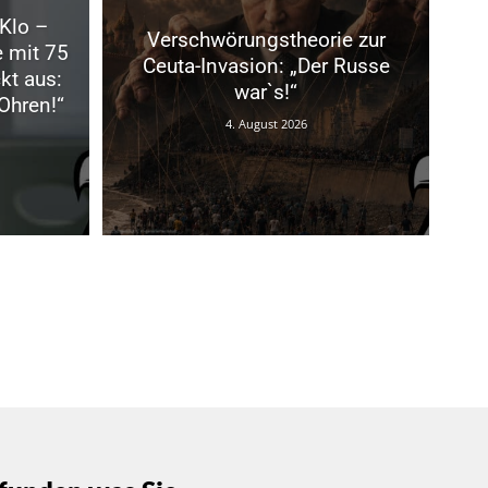
 Klo –
Verschwörungstheorie zur
 mit 75
Ceuta-Invasion: „Der Russe
kt aus:
war`s!“
Ohren!“
4. August 2026