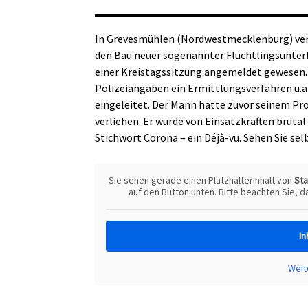
In Grevesmühlen (Nordwestmecklenburg) ver
den Bau neuer sogenannter Flüchtlingsunterk
einer Kreistagssitzung angemeldet gewesen.
Polizeiangaben ein Ermittlungsverfahren u.
eingeleitet. Der Mann hatte zuvor seinem Pro
verliehen. Er wurde von Einsatzkräften bruta
Stichwort Corona – ein Déjà-vu. Sehen Sie sel
Sie sehen gerade einen Platzhalterinhalt von
St
auf den Button unten. Bitte beachten Sie, 
In
Weit