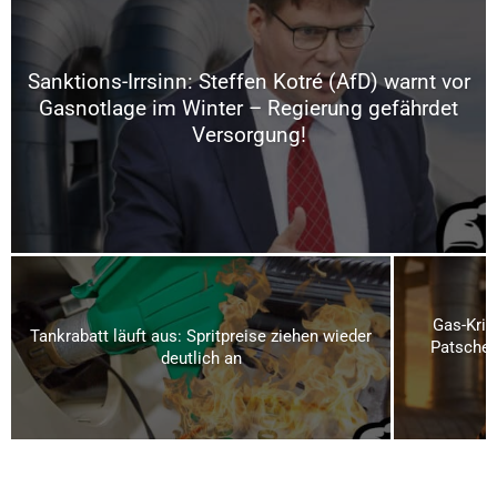
Sanktions-Irrsinn: Steffen Kotré (AfD) warnt vor
Gasnotlage im Winter – Regierung gefährdet
Versorgung!
Gas-Kris
Tankrabatt läuft aus: Spritpreise ziehen wieder
Patsche 
deutlich an