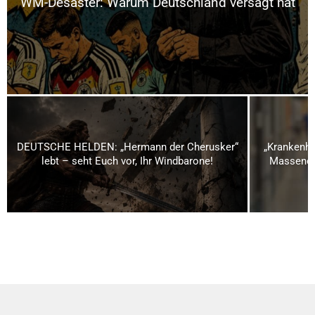
WM-Desaster: Warum Deutschland versagt hat
DEUTSCHE HELDEN: „Hermann der Cherusker“
„Krankenha
lebt – seht Euch vor, Ihr Windbarone!
Massenen