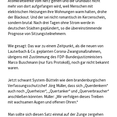
Atomkraftwerke vom Netz gehen und die Grundlast nicht
mehr von dort aufgefangen wird, weil Menschen mit
elektrischen Heizungen ihre Wohnungen warm halten, drohe
der Blackout. Und der sei nicht romantisch im Kerzenschein,
sondern brutal: Nach drei Tagen ohne Strom werde in
deutschen Städten geplündert, so die übereinstimmende
Prognose von Sitzungsteilnehmern.
Wie gesagt: Das war zu einem Zeitpunkt, als die neuen von
Lauterbach & Co. geplanten Corona-Zwangsmaßnahmen,
übrigens mit Zustimmung des FDP-Bundesjustizministers
Marco Buschmann (nur fürs Protokoll), noch gar nicht bekannt
waren.
Jetzt schwant System-Bütteln wie dem brandenburgischen
Verfassungsschutzchef Jörg Müller, dass sich „Querdenkern“
auch noch „Querheizer“, „Quertanker“ und „Querverbraucher“
anschließen könnten. Müller: „Wir verfolgen dieses Treiben
mit wachsamen Augen und offenen Ohren.“
Man sollte sich diesen Satz einmal auf der Zunge zergehen