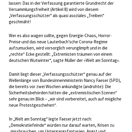
lassen: Das in der Verfassung garantierte Grundrecht der
Versammlungsfreiheit (Artikel 8) wird von diesem
„Verfassungsschützer“ als quasi asoziales „Treiben“
geschmäht!
Wer es also wagen sollte, gegen Energie-Chaos, Horror-
Preise und das neue Lauterbach’sche Corona-Regime
aufzumucken, wird vorsorglich verunglimpft und in die
„rechte“ Ecke gestellt: „Extremisten träumen von einem
deutschen Wutwinter“, sagte Müller der «Welt am Sonntag».
Damit liegt dieser „Verfassungsschützer“ genau auf der
Wellenlänge von Bundesinnenministerin Nancy Faeser (SPD),
die bereits vor zwei Wochen ankündigte (androhte): Die
Sicherheitsbehörden hätten die „extremistischen Szenen“
sehr genau im Blick – „wir sind vorbereitet, auch auf mögliche
neue Protestgeschehen“.
In „Welt am Sonntag“ legte Faeser jetzt nach:
„Demokratiefeinde“ würden nur darauf warten, Krisen zu
„missbrauchen, um Untergangsfantasien, Angst und