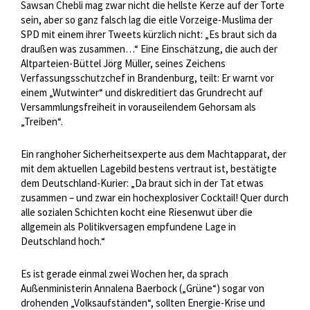
Sawsan Chebli mag zwar nicht die hellste Kerze auf der Torte
sein, aber so ganz falsch lag die eitle Vorzeige-Muslima der
SPD mit einem ihrer Tweets kürzlich nicht: „Es braut sich da
draußen was zusammen…“ Eine Einschätzung, die auch der
Altparteien-Büttel Jörg Müller, seines Zeichens
Verfassungsschutzchef in Brandenburg, teilt: Er warnt vor
einem „Wutwinter“ und diskreditiert das Grundrecht auf
Versammlungsfreiheit in vorauseilendem Gehorsam als
„Treiben“.
Ein ranghoher Sicherheitsexperte aus dem Machtapparat, der
mit dem aktuellen Lagebild bestens vertraut ist, bestätigte
dem Deutschland-Kurier: „Da braut sich in der Tat etwas
zusammen – und zwar ein hochexplosiver Cocktail! Quer durch
alle sozialen Schichten kocht eine Riesenwut über die
allgemein als Politikversagen empfundene Lage in
Deutschland hoch.“
Es ist gerade einmal zwei Wochen her, da sprach
Außenministerin Annalena Baerbock („Grüne“) sogar von
drohenden „Volksaufständen“, sollten Energie-Krise und