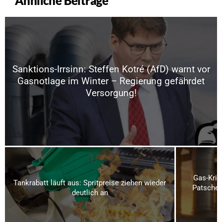
Ähnliche Beiträge
Sanktions-Irrsinn: Steffen Kotré (AfD) warnt vor
Gasnotlage im Winter – Regierung gefährdet
Versorgung!
Gas-Kris
Tankrabatt läuft aus: Spritpreise ziehen wieder
Patsche 
deutlich an