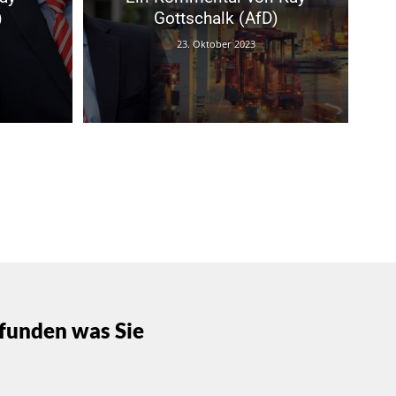
)
Gottschalk (AfD)
23. Oktober 2023
funden was Sie