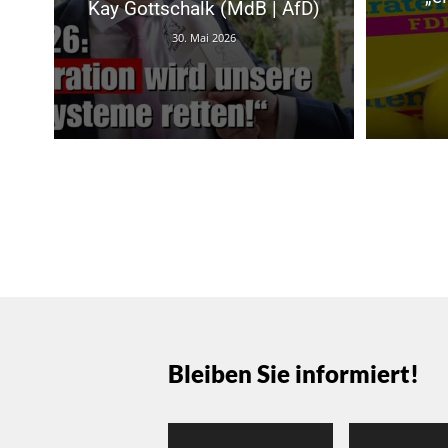
Kay Gottschalk (MdB | AfD)
30. Mai 2026
Bleiben Sie informiert!