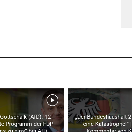
Gottschalk (AfD): 12
„Der Bundeshaushalt 2
te-Programm der FDP
eine Katastrophe!“ |
ins zu eins“ bei AfD
Kommentar von K