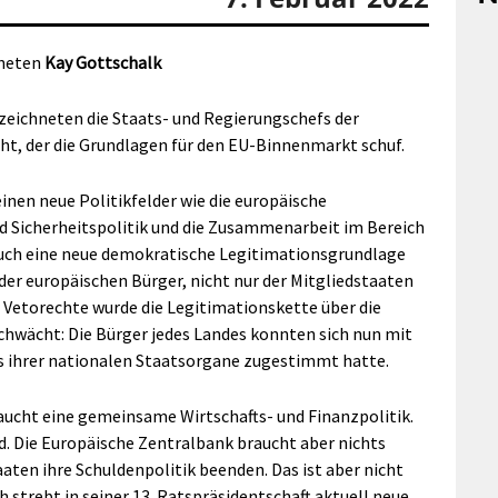
dneten
Kay Gottschalk
zeichneten die Staats- und Regierungschefs der
ht, der die Grundlagen für den EU-Binnenmarkt schuf.
nen neue Politikfelder wie die europäische
Sicherheitspolitik und die Zusammenarbeit im Bereich
auch eine neue demokratische Legitimationsgrundlage
 der europäischen Bürger, nicht nur der Mitgliedstaaten
r Vetorechte wurde die Legitimationskette über die
hwächt: Die Bürger jedes Landes konnten sich nun mit
s ihrer nationalen Staatsorgane zugestimmt hatte.
ucht eine gemeinsame Wirtschafts- und Finanzpolitik.
. Die Europäische Zentralbank braucht aber nichts
aten ihre Schuldenpolitik beenden. Das ist aber nicht
h strebt in seiner 13. Ratspräsidentschaft aktuell neue