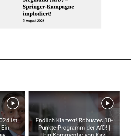
Springer-Kampagne
implodiert!
5. August 2026
024 ist
Endlich Klartext! Robustes 10-
 Ein
Punkte-Programm der AfD! |
ay
Ein Kommentar von Kay