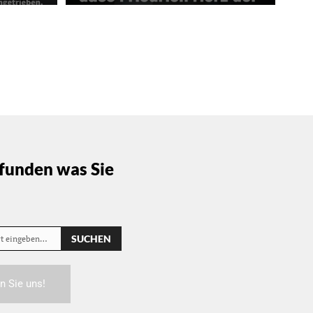
funden was Sie
SUCHEN
rt eingeben…
n Sie uns!