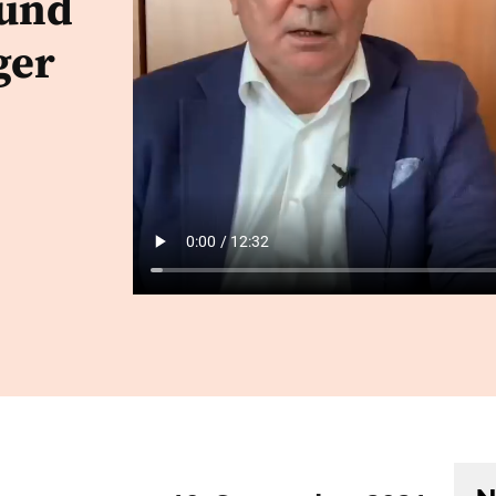
 und
ger