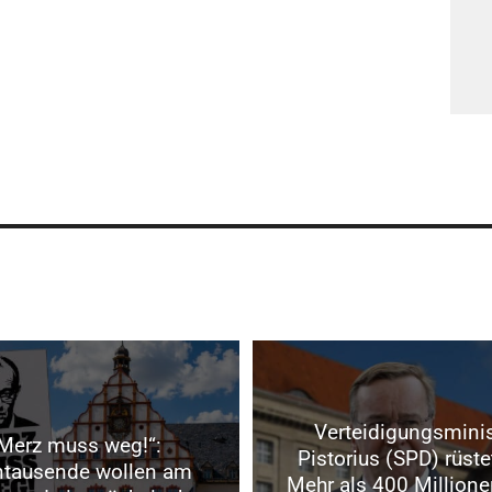
Verteidigungsminis
Merz muss weg!“:
Pistorius (SPD) rüste
ntausende wollen am
Mehr als 400 Millione