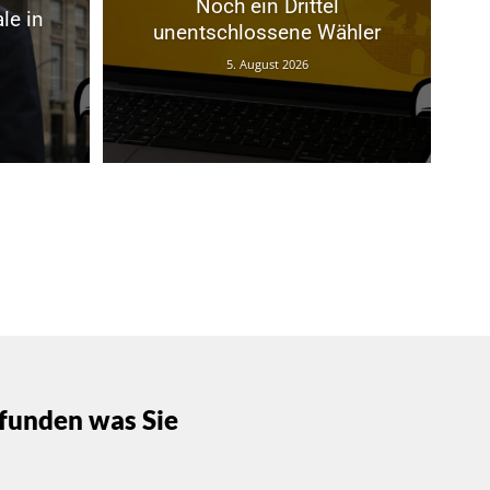
Noch ein Drittel
le in
unentschlossene Wähler
5. August 2026
funden was Sie