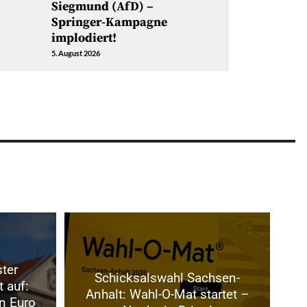
Siegmund (AfD) –
Springer-Kampagne
implodiert!
5. August 2026
ter
Schicksalswahl Sachsen-
t auf:
Anhalt: Wahl-O-Mat startet –
n Euro