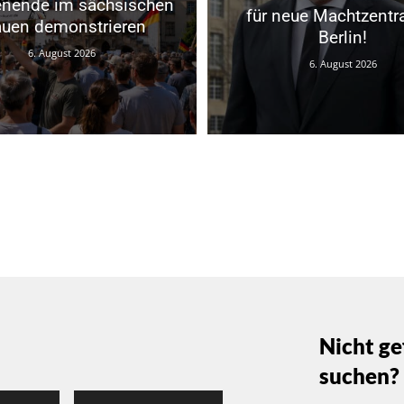
nende im sächsischen
für neue Machtzentra
auen demonstrieren
Berlin!
6. August 2026
6. August 2026
Nicht ge
suchen?