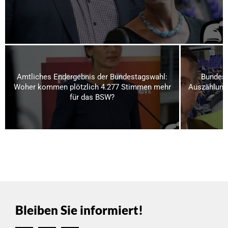
Amtliches Endergebnis der Bundestagswahl:
Bundest
Woher kommen plötzlich 4.277 Stimmen mehr
Auszählung
für das BSW?
Bleiben Sie informiert!