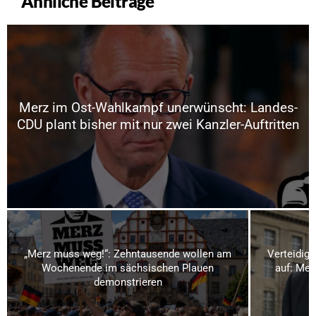
Ähnliche Beiträge
Merz im Ost-Wahlkampf unerwünscht: Landes-
CDU plant bisher mit nur zwei Kanzler-Auftritten
„Merz muss weg!“: Zehntausende wollen am
Verteidigu
Wochenende im sächsischen Plauen
auf: Meh
demonstrieren