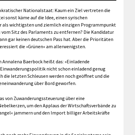
ratischer Nationalstaat: Kaum ein Ziel vertreten die
ei sonst käme auf die Idee, einen syrischen
r als wichtigsten und ziemlich einzigen Programmpunkt
e« vom Sitz des Parlaments zu entfernen? Die Kandidatur
ann gar keinen deutschen Pass hat. Aber die Prioritäten
nteressiert die »Grünen« am allerwenigsten.
n Annalena Baerbock heißt das: »Einladende
 Einwanderungspolitik nicht schon einladend genug
h die letzten Schleusen werden noch geöffnet und die
sseneinwanderung über Bord geworfen.
as von Zuwanderungssteuerung über eine
 Nebelkerzen, um den Applaus der Wirtschaftsverbände zu
ngel« jammern und den Import billiger Arbeitskräfte
auch noch mehr Einwanderung in die Sozialsysteme sein.