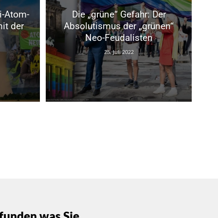
i-Atom-
Die „grüne“ Gefahr: Der
it der
Absolutismus der „grünen“
Neo-Feudalisten
25. Juli 2022
funden was Sie