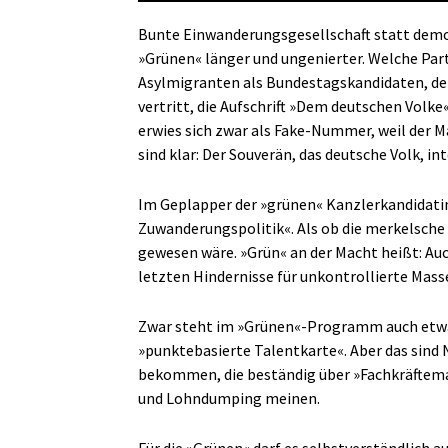
Bunte Einwanderungsgesellschaft statt demok
»Grünen« länger und ungenierter. Welche Part
Asylmigranten als Bundestagskandidaten, de
vertritt, die Aufschrift »Dem deutschen Volk
erwies sich zwar als Fake-Nummer, weil der M
sind klar: Der Souverän, das deutsche Volk, i
Im Geplapper der »grünen« Kanzlerkandidati
Zuwanderungspolitik«. Als ob die merkelsche
gewesen wäre. »Grün« an der Macht heißt: Auc
letzten Hindernisse für unkontrollierte Ma
Zwar steht im »Grünen«-Programm auch etw
»punktebasierte Talentkarte«. Aber das sind
bekommen, die beständig über »Fachkräftema
und Lohndumping meinen.
Für die »Grünen« darf es selbstverständlich 