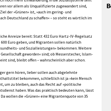
B
ahren vor allem als Unqualifizierte zugewandert sind,
Ziel der »Grünen« ist, »auch im gering- und
ch Deutschland zu schaffen« – so steht es wörtlich im
iche Anreize bereit: Statt 432 Euro Hartz-IV-Regelsatz
s 600 Euro geben, und Migranten sollen natürlich
sundheits- und Sozialleistungen« bekommen. Weitere
er Gesellschaft geworden« sind; ob Messerstecher, Islam-
t sind, bleibt offen – wahrscheinlich aber schon.
er gern hören, lieber sollen auch abgelehnte
thaltstitel bekommen, schließlich ist ja »kein Mensch
mt, um zu bleiben, auch das Recht auf »politische
tsdienst haben. Was das praktisch bedeuten kann, lässt
n: Da wollen die »Grünen« eine Migrantenquote von 35