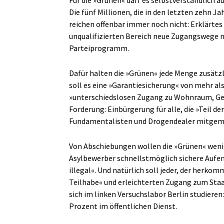
Die fünf Millionen, die in den letzten zehn J
reichen offenbar immer noch nicht: Erklärtes 
unqualifizierten Bereich neue Zugangswege na
Parteiprogramm.
Dafür halten die »Grünen« jede Menge zusätzl
soll es eine »Garantiesicherung« von mehr al
»unterschiedslosen Zugang zu Wohnraum, Ge
Forderung: Einbürgerung für alle, die »Teil d
Fundamentalisten und Drogendealer mitgemein
Von Abschiebungen wollen die »Grünen« wenig
Asylbewerber schnellstmöglich sichere Aufen
illegal«. Und natürlich soll jeder, der herkom
Teilhabe« und erleichterten Zugang zum Staa
sich im linken Versuchslabor Berlin studiere
Prozent im öffentlichen Dienst.