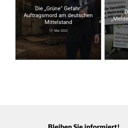
Die „Grüne“ Gefahr:
D
Auftragsmord am deutschen
„Melde
Mittelstand
17. Mai 2023
Bleiben Sie informiert!